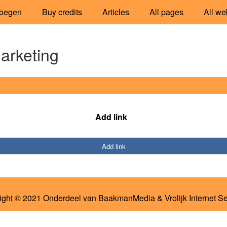
oegen
Buy credits
Articles
All pages
All we
arketing
Add link
Add link
ight © 2021 Onderdeel van
BaakmanMedia
&
Vrolijk Internet S