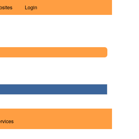
bsites
Login
ervices